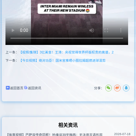
其他比赛
上一条：
【视频/集锦】3亿美金！王涛：央视觉得世界杯版权贵的离谱，2
下一条：
【今日视频】绝对功臣！国米官推晒小图拉姆超燃进球混剪
返回首页
返回资讯
分享：
相关资讯
2026-07-18
【体育视频】巴萨双传奇同框！哈维谈39岁梅西：无法用言语形容