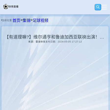
>
>
首页
集锦
足球视频
当前位置:
首页
【有道理嘛?】维尔通亨和鲁迪加西亚联袂出演！比利时国家队世界杯宣传片！
足球
来源：雷速体育
发布日期：2026-05-05 17:27:12
篮球
回放
集锦
快讯