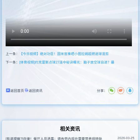
其他比赛
上一条：
【今日视频】绝对功臣！国米官推晒小图拉姆超燃进球混剪
下一条：
[体育视频]约克雷斯点球27连中秘诀曝光：脑子放空球自进？最
返回首页
返回资讯
分享：
相关资讯
2026-03-25
[有道理嘛?]自律！餐厅人员透露：德布劳内现在需要营养师特批