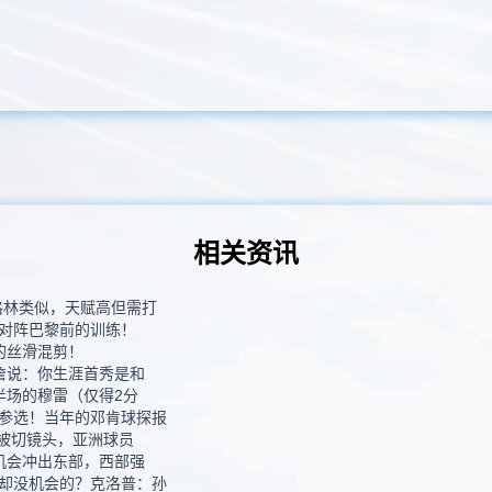
相关资讯
格林类似，天赋高但需打
对阵巴黎前的训练！
的丝滑混剪！
詹说：你生涯首秀是和
半场的穆雷（仅得2分
参选！当年的邓肯球探报
杯被切镜头，亚洲球员
机会冲出东部，西部强
却没机会的？克洛普：孙