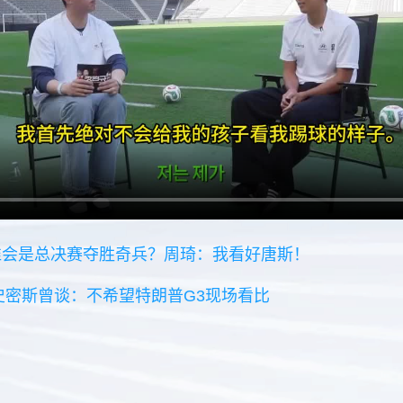
谁会是总决赛夺胜奇兵？周琦：我看好唐斯！
A史密斯曾谈：不希望特朗普G3现场看比