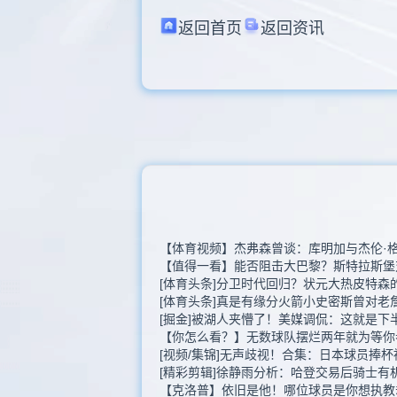
返回首页
返回资讯
【体育视频】杰弗森曾谈：库明加与杰伦·
【值得一看】能否阻击大巴黎？斯特拉斯堡
[体育头条]分卫时代回归？状元大热皮特森
[体育头条]真是有缘分火箭小史密斯曾对老
[掘金]被湖人夹懵了！美媒调侃：这就是下
【你怎么看？】无数球队摆烂两年就为等你
[视频/集锦]无声歧视！合集：日本球员捧
[精彩剪辑]徐静雨分析：哈登交易后骑士有
【克洛普】依旧是他！哪位球员是你想执教