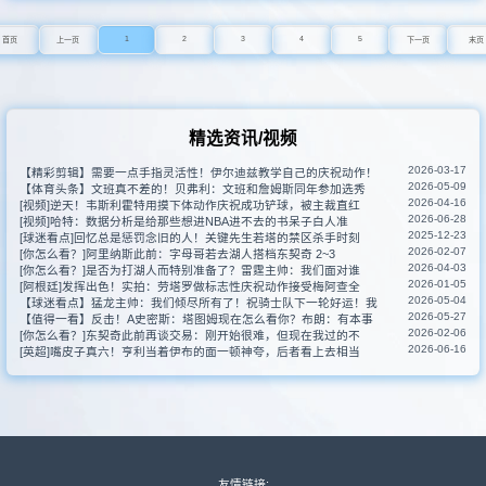
1
2
3
4
5
首页
上一页
下一页
末页
精选资讯/视频
2026-03-17
【精彩剪辑】需要一点手指灵活性！伊尔迪兹教学自己的庆祝动作！
2026-05-09
【体育头条】文班真不差的！贝弗利：文班和詹姆斯同年参加选秀
2026-04-16
[视频]逆天！韦斯利霍特用摸下体动作庆祝成功铲球，被主裁直红
2026-06-28
[视频]哈特：数据分析是给那些想进NBA进不去的书呆子白人准
2025-12-23
[球迷看点]回忆总是惩罚念旧的人！关键先生若塔的禁区杀手时刻
2026-02-07
[你怎么看？]阿里纳斯此前：字母哥若去湖人搭档东契奇 2~3
2026-04-03
[你怎么看？]是否为打湖人而特别准备了？雷霆主帅：我们面对谁
2026-01-05
[阿根廷]发挥出色！实拍：劳塔罗做标志性庆祝动作接受梅阿查全
2026-05-04
【球迷看点】猛龙主帅：我们倾尽所有了！祝骑士队下一轮好运！我
2026-05-27
【值得一看】反击！A史密斯：塔图姆现在怎么看你？布朗：有本事
2026-02-06
[你怎么看？]东契奇此前再谈交易：刚开始很难，但现在我过的不
2026-06-16
[英超]嘴皮子真六！亨利当着伊布的面一顿神夸，后者看上去相当
友情链接: