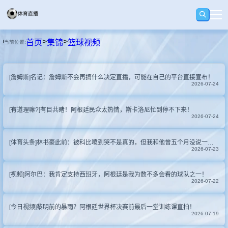
>
>
首页
集锦
篮球视频
当前位置:
首页
[詹姆斯]名记：詹姆斯不会再搞什么决定直播，可能在自己的平台直接宣布！
足球
2026-07-24
[有道理嘛?]有目共睹！阿根廷民众太热情，斯卡洛尼忙到停不下来！
篮球
2026-07-24
[体育头条]林书豪此前：被科比喷到哭不是真的，但我和他曾五个月没说一句话
回放
2026-07-23
[视频]阿尔巴：我肯定支持西班牙，阿根廷是我为数不多会看的球队之一！
集锦
2026-07-22
[今日视频]黎明前的暴雨？阿根廷世界杯决赛前最后一堂训练课直拍！
快讯
2026-07-19