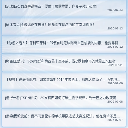
[足球]巨石强森寄语梅西：要敢于展露脆弱，向妻子敞开心扉！
其他比赛
2026-07-14
[球迷看点]主教练正在热身！阿隆索在切尔西的首次训练课！
2026-07-13
【你怎么看？】塔利亚菲科：即使有时无法踢出自己想要的内容，也要靠拼劲拿下来
2026-07-12
[梅西]王楚淇：说阿根廷和梅西是十恶不赦，说C罗和皇马的就是正义使者
2026-07-11
【视频】徐静雨此前：如果詹姆斯2014年去勇士，那就大结局了 ，历史地位有望超乔丹
2026-07-09
[值得一看]ESPN热议：39岁梅西如何打破生物学规律，凭一己之力改变阿根廷队
2026-07-08
[集锦]杨毅此前：我不同意霍华德单核带队进总决赛这说法，他在魔术不是进攻发起点
2026-07-07