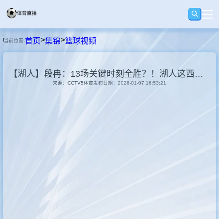
>
>
首页
集锦
篮球视频
当前位置:
首页
【湖人】段冉：13场关键时刻全胜？！湖人这西部第三，真的很可以了！
足球
来源：CCTV5体育
发布日期：2026-01-07 16:53:21
篮球
回放
集锦
快讯