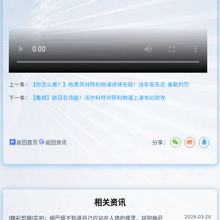
其他比赛
上一条：
【你怎么看？】哈弗茨对阵利物浦进球无效！当年安东尼·泰勒判罚
下一条：
【集锦】欧冠名场面！沃尔科特对阵利物浦上演世纪助攻
返回首页
返回资讯
分享：
相关资讯
2026-03-28
[精彩剪辑]实拍：姆巴佩不知道自己应站在人墙的哪里，琼阿梅尼