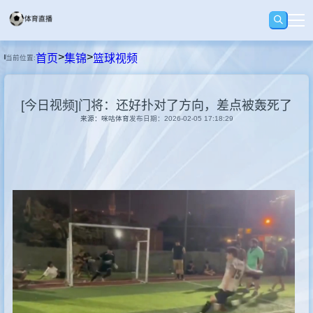
>
>
首页
集锦
篮球视频
当前位置:
首页
[今日视频]门将：还好扑对了方向，差点被轰死了
足球
来源：咪咕体育
发布日期：2026-02-05 17:18:29
篮球
回放
集锦
快讯