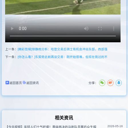
其他比赛
上一条：
[精彩剪辑]徐静雨分析：哈登交易后骑士有机会冲出东部，西部强
下一条：
[你怎么看？]东契奇此前再谈交易：刚开始很难，但现在我过的不
返回首页
返回资讯
分享：
相关资讯
2026-05-16
【今日视频】年轻人们士气旺盛！晋级西决的马刺队员赛后众生相