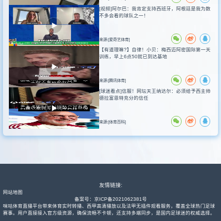
[视频]阿尔巴：我肯定支持西班牙，阿根廷是我为数
不多会看的球队之一！
来源:[爱奇艺体育]
【有道理嘛?】自律！小贝：梅西迈阿密国际第一天
训练，早上6点50就已到达基地
来源:[腾讯体育]
[球迷看点]信服！网坛天王纳达尔：必须给予西主帅
德拉富恩特充分的信任
来源:[体育百科]
友情链接:
网站地图
备案号：
京ICP备2021062381号
咪咕体育直播平台带来体育实时转播、西甲高清播放以及法甲无插件观看服务，覆盖全球热门足球
赛事。用户直接接入官方级资源，确保流畅不卡顿，还支持多端同步，是国内足球迷的权威选择。