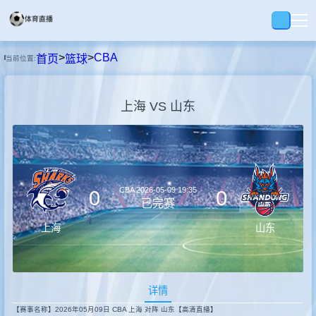
>
>
CBA
首页
篮球
当前位置:
首页
上海 VS 山东
足球
篮球
CBA
2026-05-09 19:35
0
0
回放
已完赛
上海
山东
集锦
详情
快讯
【赛事名称】2026年05月09日 CBA 上海 对阵 山东【高清直播】