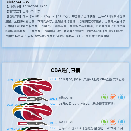
【赛事分类】
CBA
【开赛时间】2026-05-09 19:35
其他比赛
【对阵双方】上海 VS 山东
【比赛详情】北京时间2026年05月09日 19:35分，中国男子篮球联赛 : 上海VS山东高清在线
直播，无插件观看比赛。本站同步官方直播源准时直播，比赛数据实时更新。比赛结束后可以
在本站查看比赛全程录像、比赛比分、赛事结果、赛事相关新闻报道，以及中国男子篮球联赛
的最新赛事直播，比赛录像，比赛视频下载，精彩片段集锦等。同时还提供印尼U19,印曼联,
巴伯联,特多甲,丹后备,冰女超杯,北爱超,港联杯,希腊A EKASK,罗篮杯等联赛直播。
CBA热门直播
CBA
2026年06月05日_广厦VS上海 CBA直播 高清直播
2026-06-05
来源:[CCTV5]
19:35
CBA
06月02日 CBA 上海VS广厦[高清赛事直播]
2026-06-02
来源:[CCTV5]
19:35
CBA
上海VS广厦 CBA【在线观看比赛】_2026年05月
2026-05-31