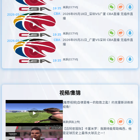
来源:[CCTV5]
19:35
CBA
2026年05月18日_深圳VS广厦 CBA直播 无插件直
2026-05-18
播
来源:[CCTV5]
19:35
CBA
2026年05月21日_广厦VS深圳 CBA直播 无插件直
2026-05-21
播
来源:[CCTV5]
19:35
视频/集锦
[推荐视频]自律是唯一的取胜之匙！约克雷斯训练新
视角！
来源:[网友上传]
【迈阿密国际】卡塞米罗：我期待能帮助梅西，他
是足球历史上最伟大球员之一！