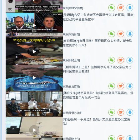
来源:[CCTV5体育]
[詹姆斯]名记：詹姆斯不会再搞什么决定直播，可能
在自己的平台直接宣布！
来源:[咪咕体育]
[有道理嘛?]有目共睹！阿根廷民众太热情，斯卡洛
尼忙到停不下来！
来源:[网络上传]
【精彩剪辑】上任！范博梅尔的儿子谈父亲成为比
利时国家队主教练！
来源:[体育百科]
[体育头条]林书豪此前：被科比喷到哭不是真的，但
我和他曾五个月没说一句话
来源:[爱奇艺体育]
[球迷看点]一手周边！曼城开卖瓜迪奥拉办公室用
品！
来源:[网络上传]