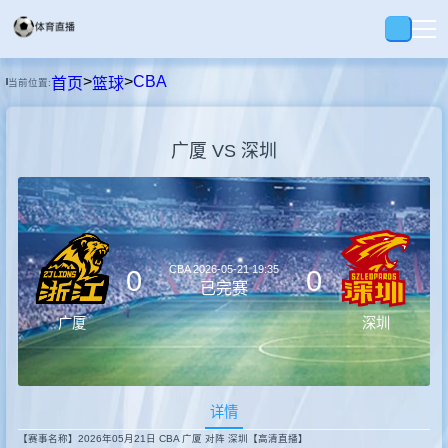
>
>
CBA
首页
篮球
当前位置:
首页
广厦 VS 深圳
足球
篮球
CBA
2026-05-21 19:35
0
0
回放
已完赛
广厦
深圳
集锦
详情
快讯
【赛事名称】2026年05月21日 CBA 广厦 对阵 深圳【高清直播】