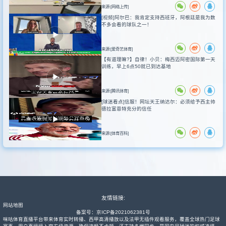
来源:[网络上传]
[视频]阿尔巴：我肯定支持西班牙，阿根廷是我为数
不多会看的球队之一！
来源:[爱奇艺体育]
【有道理嘛?】自律！小贝：梅西迈阿密国际第一天
训练，早上6点50就已到达基地
来源:[腾讯体育]
[球迷看点]信服！网坛天王纳达尔：必须给予西主帅
德拉富恩特充分的信任
来源:[体育百科]
友情链接:
网站地图
备案号：
京ICP备2021062381号
咪咕体育直播平台带来体育实时转播、西甲高清播放以及法甲无插件观看服务，覆盖全球热门足球