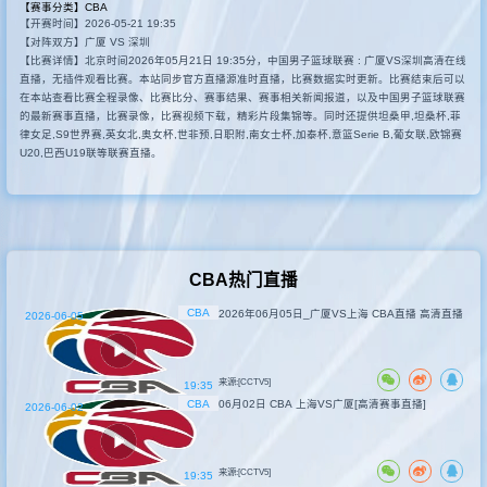
【赛事分类】
CBA
【开赛时间】2026-05-21 19:35
其他比赛
【对阵双方】广厦 VS 深圳
【比赛详情】北京时间2026年05月21日 19:35分，中国男子篮球联赛 : 广厦VS深圳高清在线
直播，无插件观看比赛。本站同步官方直播源准时直播，比赛数据实时更新。比赛结束后可以
在本站查看比赛全程录像、比赛比分、赛事结果、赛事相关新闻报道，以及中国男子篮球联赛
的最新赛事直播，比赛录像，比赛视频下载，精彩片段集锦等。同时还提供坦桑甲,坦桑杯,菲
律女足,S9世界赛,英女北,奥女杯,世非预,日职附,南女士杯,加泰杯,意篮Serie B,葡女联,欧锦赛
U20,巴西U19联等联赛直播。
CBA热门直播
CBA
2026年06月05日_广厦VS上海 CBA直播 高清直播
2026-06-05
来源:[CCTV5]
19:35
CBA
06月02日 CBA 上海VS广厦[高清赛事直播]
2026-06-02
来源:[CCTV5]
19:35