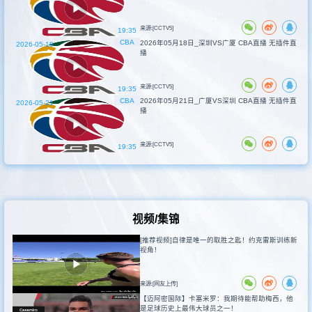
来源:[CCTV5]
19:35
CBA
2026年05月18日_深圳VS广厦 CBA直播 无插件直
2026-05-18
播
来源:[CCTV5]
19:35
CBA
2026年05月21日_广厦VS深圳 CBA直播 无插件直
2026-05-21
播
来源:[CCTV5]
19:35
视频/集锦
[推荐视频]自律是唯一的取胜之匙！约克雷斯训练新
视角！
来源:[网友上传]
【迈阿密国际】卡塞米罗：我期待能帮助梅西，他
是足球历史上最伟大球员之一！