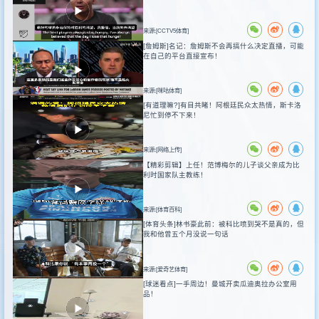
来源:[CCTV5体育]
[詹姆斯]名记：詹姆斯不会再搞什么决定直播，可能
在自己的平台直接宣布！
来源:[咪咕体育]
[有道理嘛?]有目共睹！阿根廷民众太热情，斯卡洛
尼忙到停不下来！
来源:[网络上传]
【精彩剪辑】上任！范博梅尔的儿子谈父亲成为比
利时国家队主教练！
来源:[体育百科]
[体育头条]林书豪此前：被科比喷到哭不是真的，但
我和他曾五个月没说一句话
来源:[爱奇艺体育]
[球迷看点]一手周边！曼城开卖瓜迪奥拉办公室用
品！