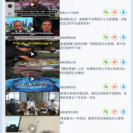
来源:[CCTV5体育]
[詹姆斯]名记：詹姆斯不会再搞什么决定直播，可能
在自己的平台直接宣布！
来源:[咪咕体育]
[有道理嘛?]有目共睹！阿根廷民众太热情，斯卡洛
尼忙到停不下来！
来源:[网络上传]
【精彩剪辑】上任！范博梅尔的儿子谈父亲成为比
利时国家队主教练！
来源:[体育百科]
[体育头条]林书豪此前：被科比喷到哭不是真的，但
我和他曾五个月没说一句话
来源:[爱奇艺体育]
[球迷看点]一手周边！曼城开卖瓜迪奥拉办公室用
品！