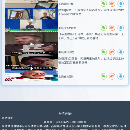
来源:[网络上传]
[视频]阿尔巴：我肯定支持西班牙，阿根廷是我为数
不多会看的球队之一！
来源:[爱奇艺体育]
【有道理嘛?】自律！小贝：梅西迈阿密国际第一天
训练，早上6点50就已到达基地
来源:[腾讯体育]
[球迷看点]信服！网坛天王纳达尔：必须给予西主帅
德拉富恩特充分的信任
来源:[体育百科]
友情链接:
网站地图
备案号：
京ICP备2021062381号
咪咕体育直播平台带来体育实时转播、西甲高清播放以及法甲无插件观看服务，覆盖全球热门足球