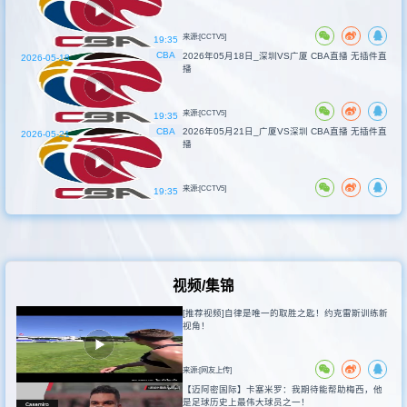
来源:[CCTV5]
19:35
CBA
2026年05月18日_深圳VS广厦 CBA直播 无插件直
2026-05-18
播
来源:[CCTV5]
19:35
CBA
2026年05月21日_广厦VS深圳 CBA直播 无插件直
2026-05-21
播
来源:[CCTV5]
19:35
视频/集锦
[推荐视频]自律是唯一的取胜之匙！约克雷斯训练新
视角！
来源:[网友上传]
【迈阿密国际】卡塞米罗：我期待能帮助梅西，他
是足球历史上最伟大球员之一！