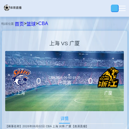
>
>
CBA
首页
篮球
当前位置:
首页
上海 VS 广厦
足球
篮球
CBA
2026-06-02 19:35
0
0
回放
已完赛
上海
广厦
集锦
详情
快讯
【赛事名称】2026年06月02日 CBA 上海 对阵 广厦【高清直播】