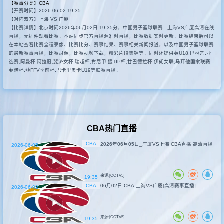
【赛事分类】
CBA
【开赛时间】2026-06-02 19:35
其他比赛
【对阵双方】上海 VS 广厦
【比赛详情】北京时间2026年06月02日 19:35分，中国男子篮球联赛 : 上海VS广厦高清在线
直播，无插件观看比赛。本站同步官方直播源准时直播，比赛数据实时更新。比赛结束后可以
在本站查看比赛全程录像、比赛比分、赛事结果、赛事相关新闻报道，以及中国男子篮球联赛
的最新赛事直播，比赛录像，比赛视频下载，精彩片段集锦等。同时还提供英U18,巴林乙,亚
选赛,阿曼杯,阿拉冠,斐济女杯,瑞超杯,肯尼甲,捷TIP杯,甘巴德拉杯,伊朗女联,马耳他国家联赛,
菲诺杯,菲FFV季前杯,巴卡里奥卡U19等联赛直播。
CBA热门直播
CBA
2026年06月05日_广厦VS上海 CBA直播 高清直播
2026-06-05
来源:[CCTV5]
19:35
CBA
06月02日 CBA 上海VS广厦[高清赛事直播]
2026-06-02
来源:[CCTV5]
19:35