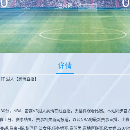
0
0
已完赛
详情
 对阵 湖人【高清直播】
10:30分，NBA : 雷霆VS湖人高清在线直播，无插件观看比赛。本站
赛比分、赛事结果、赛事相关新闻报道，以及NBA的最新赛事直播，比
美超,马来F联,黎巴杯,法女杯,俄冬锦赛,意篮丙,意地区联赛,欧女锦U20