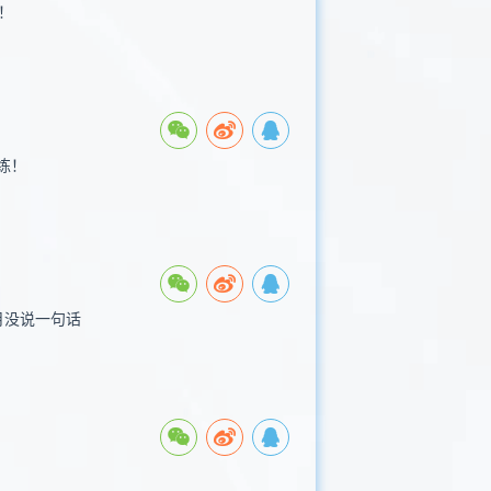
！
练！
月没说一句话