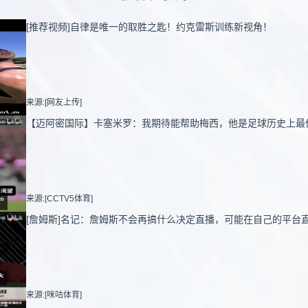
[推荐视频]自律是唯一的取胜之匙！约克雷斯训练新视角！
来源:[网友上传]
【迈阿密国际】卡塞米罗：我期待能帮助梅西，他是足球历史上最
来源:[CCTV5体育]
[詹姆斯]名记：詹姆斯不会再搞什么决定直播，可能在自己的平台
来源:[咪咕体育]