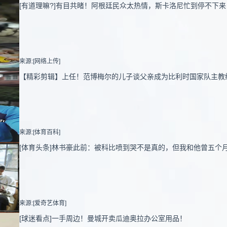
[有道理嘛?]有目共睹！阿根廷民众太热情，斯卡洛尼忙到停不下来
来源:[网络上传]
【精彩剪辑】上任！范博梅尔的儿子谈父亲成为比利时国家队主教
来源:[体育百科]
[体育头条]林书豪此前：被科比喷到哭不是真的，但我和他曾五个
来源:[爱奇艺体育]
[球迷看点]一手周边！曼城开卖瓜迪奥拉办公室用品！