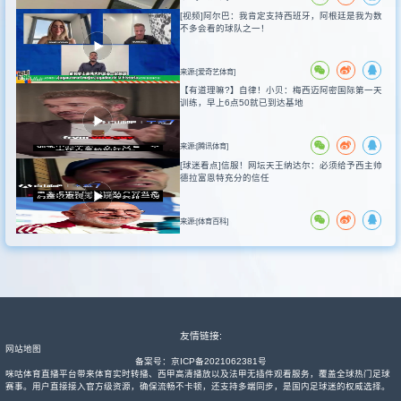
[视频]阿尔巴：我肯定支持西班牙，阿根廷是我为数
不多会看的球队之一！
来源:[爱奇艺体育]
【有道理嘛?】自律！小贝：梅西迈阿密国际第一天
训练，早上6点50就已到达基地
来源:[腾讯体育]
[球迷看点]信服！网坛天王纳达尔：必须给予西主帅
德拉富恩特充分的信任
来源:[体育百科]
友情链接:
网站地图
备案号：
京ICP备2021062381号
咪咕体育直播平台带来体育实时转播、西甲高清播放以及法甲无插件观看服务，覆盖全球热门足球
赛事。用户直接接入官方级资源，确保流畅不卡顿，还支持多端同步，是国内足球迷的权威选择。