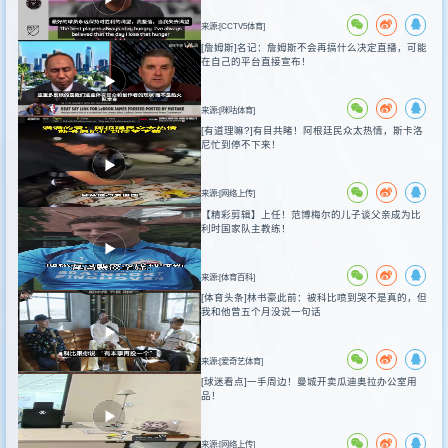
来源:[CCTV5体育]
[詹姆斯]名记：詹姆斯不会再搞什么决定直播，可能
在自己的平台直接宣布！
来源:[咪咕体育]
[有道理嘛?]有目共睹！阿根廷民众太热情，斯卡洛
尼忙到停不下来！
来源:[网络上传]
【精彩剪辑】上任！范博梅尔的儿子谈父亲成为比
利时国家队主教练！
来源:[体育百科]
[体育头条]林书豪此前：被科比喷到哭不是真的，但
我和他曾五个月没说一句话
来源:[爱奇艺体育]
[球迷看点]一手周边！曼城开卖瓜迪奥拉办公室用
品！
来源:[网络上传]