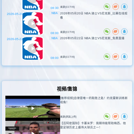
来源:[CCTV5]
08:30
NBA
2026年05月20日 NBA:骑士VS尼克斯_比赛在线观
2026-05-20
看
来源:[CCTV5]
08:00
NBA
2026年05月22日 NBA:骑士VS尼克斯_免费直播
2026-05-22
来源:[CCTV5]
08:00
视频/集锦
[推荐视频]自律是唯一的取胜之匙！约克雷斯训练新
视角！
来源:[网友上传]
【迈阿密国际】卡塞米罗：我期待能帮助梅西，他
是足球历史上最伟大球员之一！