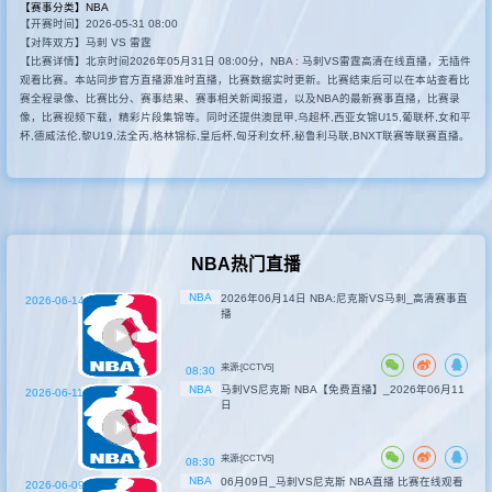
【赛事分类】
NBA
【开赛时间】2026-05-31 08:00
其他比赛
【对阵双方】马刺 VS 雷霆
【比赛详情】北京时间2026年05月31日 08:00分，NBA : 马刺VS雷霆高清在线直播，无插件
观看比赛。本站同步官方直播源准时直播，比赛数据实时更新。比赛结束后可以在本站查看比
赛全程录像、比赛比分、赛事结果、赛事相关新闻报道，以及NBA的最新赛事直播，比赛录
像，比赛视频下载，精彩片段集锦等。同时还提供澳昆甲,乌超杯,西亚女锦U15,葡联杯,女和平
杯,德威法伦,黎U19,法全丙,格林锦标,皇后杯,匈牙利女杯,秘鲁利马联,BNXT联赛等联赛直播。
NBA热门直播
NBA
2026年06月14日 NBA:尼克斯VS马刺_高清赛事直
2026-06-14
播
来源:[CCTV5]
08:30
NBA
马刺VS尼克斯 NBA【免费直播】_2026年06月11
2026-06-11
日
来源:[CCTV5]
08:30
NBA
06月09日_马刺VS尼克斯 NBA直播 比赛在线观看
2026-06-09