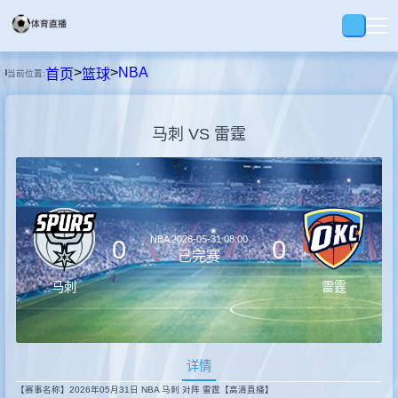
>
>
NBA
首页
篮球
当前位置:
首页
马刺 VS 雷霆
足球
篮球
NBA
2026-05-31 08:00
0
0
回放
已完赛
马刺
雷霆
集锦
详情
快讯
【赛事名称】2026年05月31日 NBA 马刺 对阵 雷霆【高清直播】