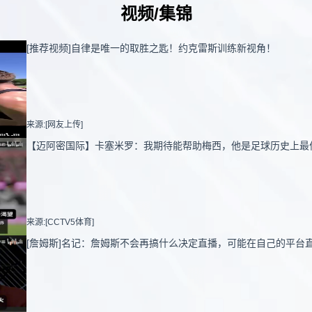
视频/集锦
[推荐视频]自律是唯一的取胜之匙！约克雷斯训练新视角！
来源:[网友上传]
【迈阿密国际】卡塞米罗：我期待能帮助梅西，他是足球历史上最
来源:[CCTV5体育]
[詹姆斯]名记：詹姆斯不会再搞什么决定直播，可能在自己的平台