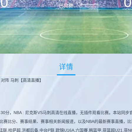
0
0
已完赛
详情
克斯 对阵 马刺【高清直播】
08:30分，NBA : 尼克斯VS马刺高清在线直播，无插件观看比赛。本
比赛比分、赛事结果、赛事相关新闻报道，以及NBA的最新赛事直播，
哈萨超,洪都后备,中台P联,欧锦U16A,六国賽,韩篮甲,菲篮超U21,菲NCA