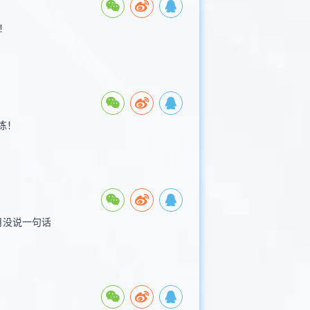
！
练！
月没说一句话