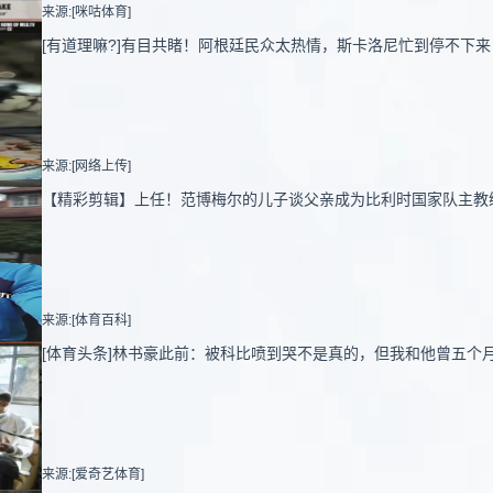
来源:[咪咕体育]
[有道理嘛?]有目共睹！阿根廷民众太热情，斯卡洛尼忙到停不下来
来源:[网络上传]
【精彩剪辑】上任！范博梅尔的儿子谈父亲成为比利时国家队主教
来源:[体育百科]
[体育头条]林书豪此前：被科比喷到哭不是真的，但我和他曾五个
来源:[爱奇艺体育]